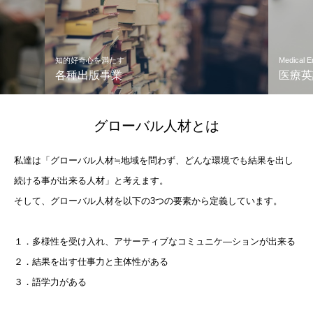
知的好奇心を満たす
Medical 
各種出版事業
医療英
グローバル人材とは
私達は「グローバル人材≒地域を問わず、どんな環境でも結果を出し
続ける事が出来る人材」と考えます。
そして、グローバル人材を以下の3つの要素から定義しています。
１．多様性を受け入れ、アサーティブなコミュニケ―ションが出来る
２．結果を出す仕事力と主体性がある
３．語学力がある