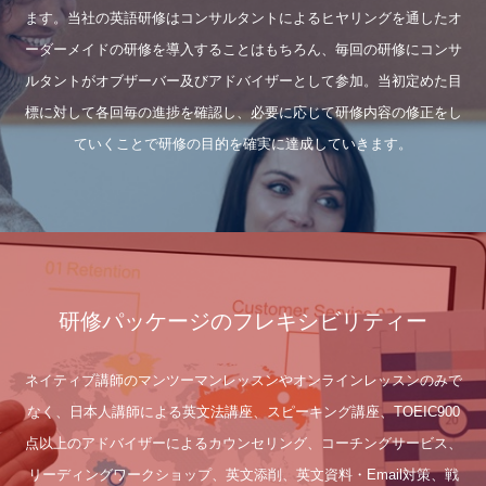
ます。当社の英語研修はコンサルタントによるヒヤリングを通したオ
ーダーメイドの研修を導入することはもちろん、毎回の研修にコンサ
ルタントがオブザーバー及びアドバイザーとして参加。当初定めた目
標に対して各回毎の進捗を確認し、必要に応じて研修内容の修正をし
ていくことで研修の目的を確実に達成していきます。
研修パッケージのフレキシビリティー
ネイティブ講師のマンツーマンレッスンやオンラインレッスンのみで
なく、日本人講師による英文法講座、スピーキング講座、TOEIC900
点以上のアドバイザーによるカウンセリング、コーチングサービス、
リーディングワークショップ、英文添削、英文資料・Email対策、戦