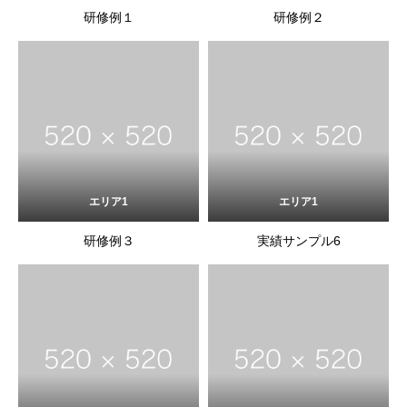
研修例１
研修例２
エリア1
エリア1
研修例３
実績サンプル6