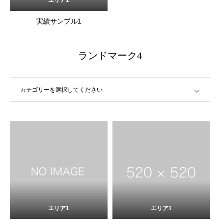
エリア1
実績サンプル1
ランドマーク4
カテゴリーを選択してください
エリア1
エリア1