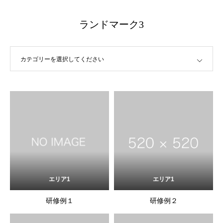
ランドマーク3
カテゴリーを選択してください
エリア1
エリア1
研修例１
研修例２