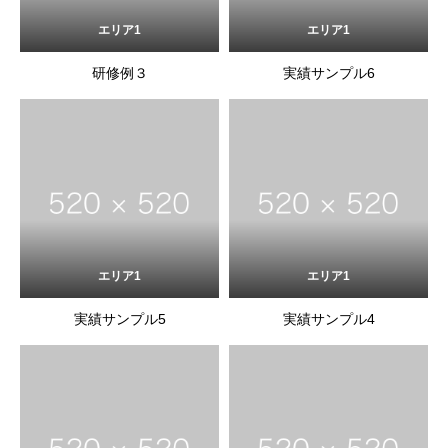
エリア1
エリア1
研修例３
実績サンプル6
エリア1
エリア1
実績サンプル5
実績サンプル4