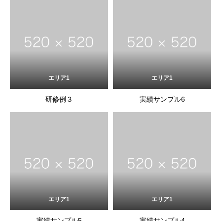
エリア1
エリア1
研修例３
実績サンプル6
エリア1
エリア1
実績サンプル5
実績サンプル4