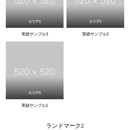
エリア1
エリア1
実績サンプル3
実績サンプル2
エリア1
実績サンプル1
ランドマーク2