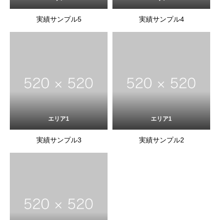
実績サンプル5
実績サンプル4
エリア1
エリア1
実績サンプル3
実績サンプル2