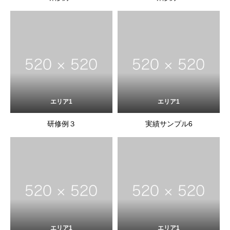
エリア1
エリア1
研修例３
実績サンプル6
エリア1
エリア1